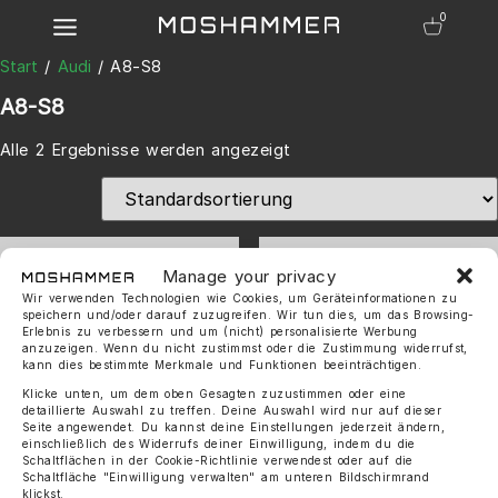
0
Start
/
Audi
/ A8-S8
A8-S8
Alle 2 Ergebnisse werden angezeigt
Manage your privacy
Wir verwenden Technologien wie Cookies, um Geräteinformationen zu
speichern und/oder darauf zuzugreifen. Wir tun dies, um das Browsing-
Erlebnis zu verbessern und um (nicht) personalisierte Werbung
anzuzeigen. Wenn du nicht zustimmst oder die Zustimmung widerrufst,
kann dies bestimmte Merkmale und Funktionen beeinträchtigen.
Moshammer Heckdiffusor Für
Klicke unten, um dem oben Gesagten zuzustimmen oder eine
Moshammer Aufklebersatz
detaillierte Auswahl zu treffen. Deine Auswahl wird nur auf dieser
Audi A8 / S8
Seite angewendet. Du kannst deine Einstellungen jederzeit ändern,
15,00
€
800,00
€
einschließlich des Widerrufs deiner Einwilligung, indem du die
Schaltflächen in der Cookie-Richtlinie verwendest oder auf die
Schaltfläche "Einwilligung verwalten" am unteren Bildschirmrand
klickst.