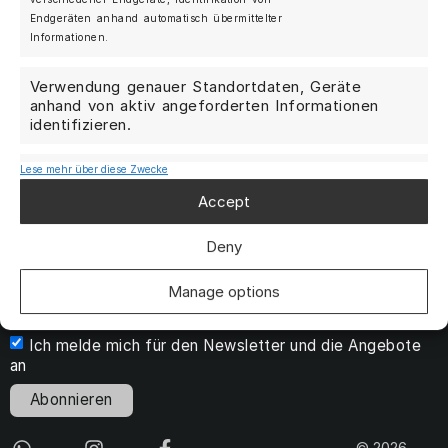
Endgeräten anhand automatisch übermittelter
Kontakt
Informationen.
AGB
Verwendung genauer Standortdaten, Geräte
Datenschutzrichtlinie
anhand von aktiv angeforderten Informationen
identifizieren.
Cookie-Richtlinie
Impressum
Lese mehr über diese Zwecke
Gewährleistung der Sicherheit,
Verhinderung und Aufdeckung von
Vertrag widerrufen
Accept
Betrug und Fehlerbehebung,
Bereitstellung und Anzeige von
Immer aktiv
Deny
Werbung und Inhalten, Ihre
Entscheidungen zum Datenschutz
speichern und übermitteln.
Manage options
Ich melde mich für den Newsletter und die Angebote
an
Abonnieren
© 2026