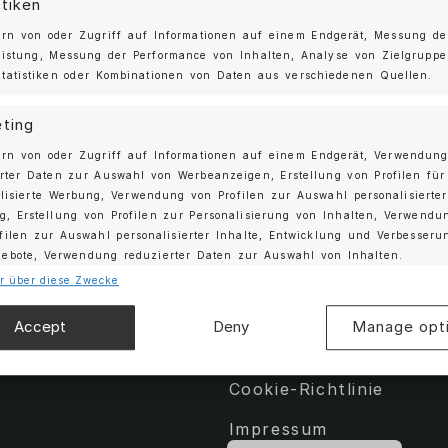
stiken
Moshammer Aufklebersatz
rn von oder Zugriff auf Informationen auf einem Endgerät, Messung de
eistung, Messung der Performance von Inhalten, Analyse von Zielgrupp
15,00
€
tatistiken oder Kombinationen von Daten aus verschiedenen Quellen.
ting
ern von oder Zugriff auf Informationen auf einem Endgerät, Verwendun
rter Daten zur Auswahl von Werbeanzeigen, Erstellung von Profilen für
lisierte Werbung, Verwendung von Profilen zur Auswahl personalisierter
, Erstellung von Profilen zur Personalisierung von Inhalten, Verwendu
Mein Konto
filen zur Auswahl personalisierter Inhalte, Entwicklung und Verbesseru
gebote, Verwendung reduzierter Daten zur Auswahl von Inhalten.
Felgen
Kontakt
r über diese Zwecke
schaften
Immer
ear
AGB
Accept
Deny
Manage opt
chung und Kombination von Daten aus unterschiedlichen
s
Datenschutzrichtlinie
, Verknüpfung verschiedener Endgeräte, Identifikation von
ten anhand automatisch übermittelter Informationen.
Cookie-Richtlinie
ndung genauer Standortdaten, Geräte anhand von akti
Impressum
orderten Informationen identifizieren.