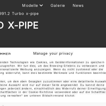
Modelle
Galerie
News
991.2 Turbo x-pipe
 X-PIPE
Manage your privacy
enden Technologien wie Cookies, um Geräteinformationen zu speichern
uzugreifen. Wir tun dies, um das Browsing-Erlebnis zu verbessern und
personalisierte Werbung anzuzeigen. Wenn du nicht zustimmst oder die
ng widerrufst, kann dies bestimmte Merkmale und Funktionen beeinträc
nten, um dem oben Gesagten zuzustimmen oder eine detaillierte Auswah
 Deine Auswahl wird nur auf dieser Seite angewendet. Du kannst deine
ungen jederzeit ändern, einschließlich des Widerrufs deiner Einwilligun
chaltflächen in der Cookie-Richtlinie verwendest oder auf die Schaltflä
igung verwalten" am unteren Bildschirmrand klickst.