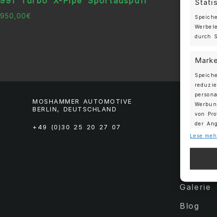
991 Turbo X-Pipe Sportauspuff
Stati
950,00
€
Speiche
Werbel
durch S
Marke
Speich
reduzie
persona
MOSHAMMER AUTOMOTIVE
Werbung
BERLIN, DEUTSCHLAND
SHOP
von Pro
der An
+49 (0)30 25 20 27 07
Forged 
Lese meh
Eigen
Streetw
Abglei
Über un
Quellen
Endgerä
Galerie
Verwe
Blog
angef