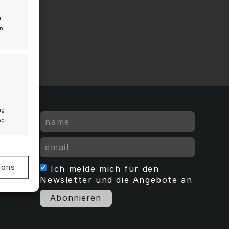
r
en
g
ng
ng
 aktiv
ions
Ich melde mich für den
Newsletter und die Angebote an
Abonnieren
v