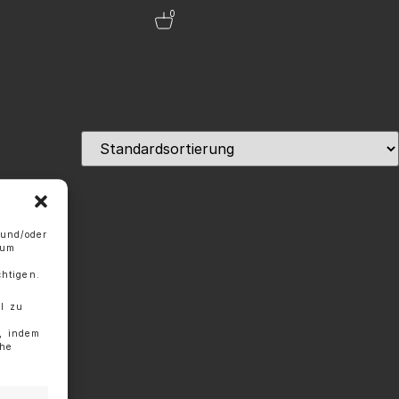
0
 und/oder
 um
htigen.
l zu
g, indem
che