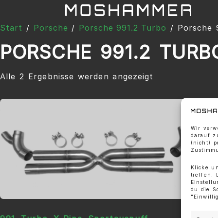
Start
/
Porsche
/
Porsche 991.2 Turbo
/ Porsche 
PORSCHE 991.2 TURBO
Alle 2 Ergebnisse werden angezeigt
Wir verw
darauf z
(nicht) 
Zustimmu
Klicke u
treffen.
Einstell
du die S
"Einwill