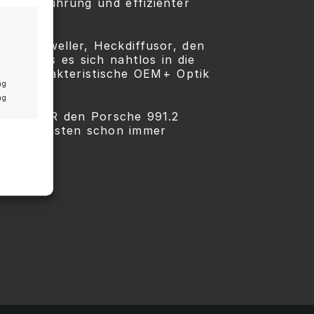
er Luftführung und effizienter
g
itenschweller, Heckdiffusor, den
rt, dass es sich nahtlos in die
 die charakteristische OEM+ Optik
ng
ng
ing Evo R den Porsche 991.2
e Enthusiasten schon immer
 aktiv
v
 aktiv