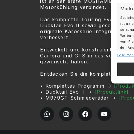
ist er der erste MOSHAMMER Ram Ai
Motorkühlung verbindet.
Marke
Speich
Das komplette Touring Evo R Paket
reduzie
Ducktail Evo II sowie geschmiedete
persona
originale Karosserie integriert un
Werbung
verbessert.
von Pro
der An
Entwickelt und konstruiert in De
Carrera und GTS in das vom Sport 
Lese meh
gewünscht haben.
Eigen
Abglei
Entdecken Sie die komplette MOSH
Quellen
Endgerä
• Komplettes Programm →
[Produk
• Ducktail Evo II →
[Produktlink]
• M979GT Schmiederäder →
[Prod
Verwe
angef
Gewäh
Aufde
Berei