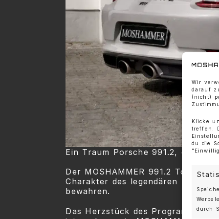
Wir verw
darauf z
(nicht) 
Zustimmu
Klicke u
treffen.
Einstell
du die S
Ein Traum Porsche 991.2, den es s
"Einwill
Der MOSHAMMER 991.2 Touring Evo 
Stati
Charakter des legendären Sport C
Speiche
bewahren.
Werbel
durch S
Das Herzstück des Programms ist 