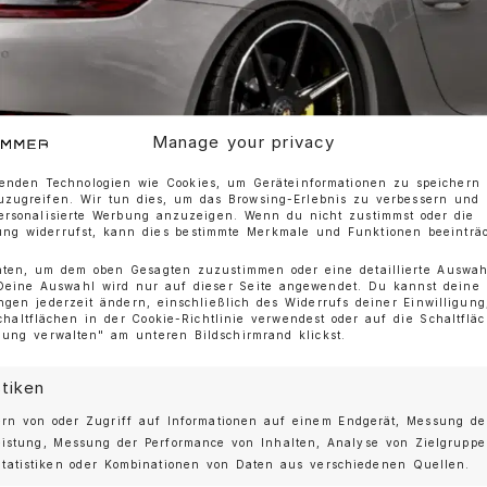
Manage your privacy
enden Technologien wie Cookies, um Geräteinformationen zu speichern
uzugreifen. Wir tun dies, um das Browsing-Erlebnis zu verbessern und
personalisierte Werbung anzuzeigen. Wenn du nicht zustimmst oder die
ng widerrufst, kann dies bestimmte Merkmale und Funktionen beeinträc
nten, um dem oben Gesagten zuzustimmen oder eine detaillierte Auswah
 Deine Auswahl wird nur auf dieser Seite angewendet. Du kannst deine
ungen jederzeit ändern, einschließlich des Widerrufs deiner Einwilligun
chaltflächen in der Cookie-Richtlinie verwendest oder auf die Schaltflä
o ab Werk nie gab ❤️
igung verwalten" am unteren Bildschirmrand klickst.
R ist unsere OEM+ Interpretation des Porsche 99
stiken
lassic und entwickelt, um die unverwechselbare 
rn von oder Zugriff auf Informationen auf einem Endgerät, Messung de
eistung, Messung der Performance von Inhalten, Analyse von Zielgrupp
tatistiken oder Kombinationen von Daten aus verschiedenen Quellen.
der MOSHAMMER Ducktail Evo II. Ausschließlich f