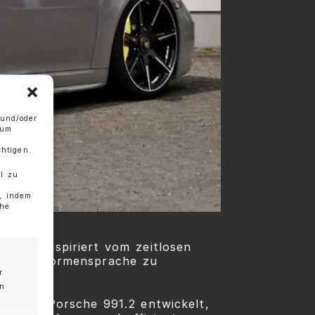
 und/oder
 um
htigen.
l zu
g, indem
che
1.2, inspiriert vom zeitlosen
Porsche Formensprache zu
r
en
ür den Porsche 991.2 entwickelt,