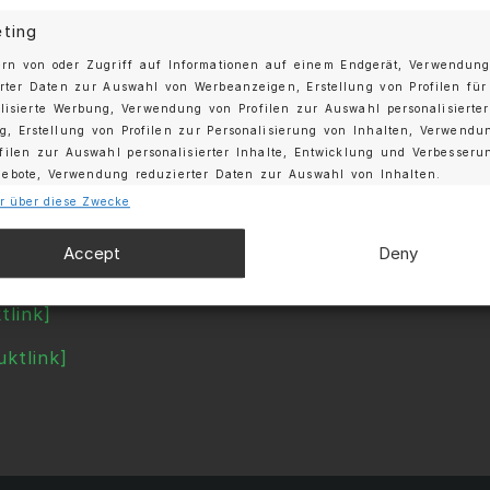
r Ducktail, der klassisches Design mit optimiert
ting
ern von oder Zugriff auf Informationen auf einem Endgerät, Verwendun
 umfasst einen neu entwickelten Frontspoiler, Se
rter Daten zur Auswahl von Werbeanzeigen, Erstellung von Profilen für
 M979GT Felgen. Jedes Bauteil wurde so konstruie
lisierte Werbung, Verwendung von Profilen zur Auswahl personalisierter
d gleichzeitig Aerodynamik, Fahrzeugsilhouette und
, Erstellung von Profilen zur Personalisierung von Inhalten, Verwendu
filen zur Auswahl personalisierter Inhalte, Entwicklung und Verbesseru
gebote, Verwendung reduzierter Daten zur Auswahl von Inhalten.
utschland, verwandelt der MOSHAMMER 991.2 Tour
Classic inspirierte Modell, das sich viele Porsch
r über diese Zwecke
schaften
Immer
Accept
Deny
chung und Kombination von Daten aus unterschiedlichen
AMMER 991.2 Touring Evo R Kollektion:
, Verknüpfung verschiedener Endgeräte, Identifikation von
ten anhand automatisch übermittelter Informationen.
tlink]
uktlink]
ndung genauer Standortdaten, Geräte anhand von akti
orderten Informationen identifizieren.
rleistung der Sicherheit, Verhinderung und
ckung von Betrug und Fehlerbehebung,
tstellung und Anzeige von Werbung und Inhalten,
Immer