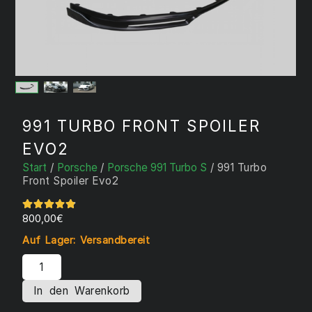
991 TURBO FRONT SPOILER
EVO2
Start
/
Porsche
/
Porsche 991 Turbo S
/ 991 Turbo
Front Spoiler Evo2
800,00
€
Auf Lager: Versandbereit
In den Warenkorb