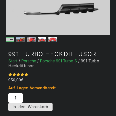
991 TURBO HECKDIFFUSOR
Start
/
Porsche
/
Porsche 991 Turbo S
/ 991 Turbo
Heckdiffusor
950,00
€
Auf Lager: Versandbereit
In den Warenkorb