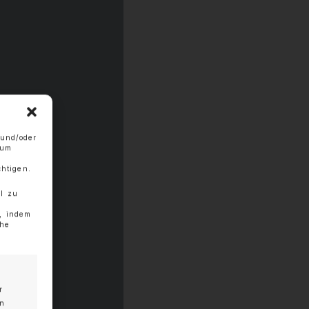
-DNA mit
 und/oder
 um
htigen.
l zu
g, indem
che
r
en