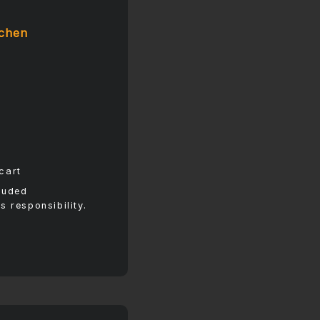
ochen
cart
cluded
s responsibility.