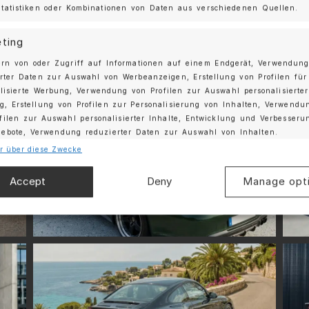
R-Komponenten standardmäßig an den originalen Befest
tatistiken oder Kombinationen von Daten aus verschiedenen Quellen.
ting
ern von oder Zugriff auf Informationen auf einem Endgerät, Verwendun
rter Daten zur Auswahl von Werbeanzeigen, Erstellung von Profilen für
lisierte Werbung, Verwendung von Profilen zur Auswahl personalisierter
, Erstellung von Profilen zur Personalisierung von Inhalten, Verwendu
filen zur Auswahl personalisierter Inhalte, Entwicklung und Verbesseru
gebote, Verwendung reduzierter Daten zur Auswahl von Inhalten.
r über diese Zwecke
schaften
Immer
Accept
Deny
Manage opt
chung und Kombination von Daten aus unterschiedlichen
, Verknüpfung verschiedener Endgeräte, Identifikation von
ten anhand automatisch übermittelter Informationen.
ndung genauer Standortdaten, Geräte anhand von akti
orderten Informationen identifizieren.
rleistung der Sicherheit, Verhinderung und