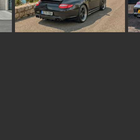
ckung von Betrug und Fehlerbehebung,
tstellung und Anzeige von Werbung und Inhalten,
Immer
Entscheidungen zum Datenschutz speichern und
itteln.