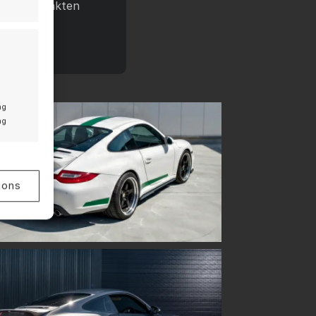
igungspunkten
g
ng
ng
 aktiv
ions
v