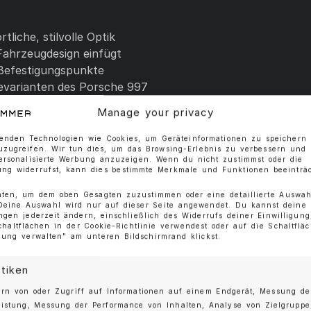
liche, stilvolle Optik
Fahrzeugdesign einfügt
-Befestigungspunkte
ievarianten des Porsche 997
 Porsche ein exklusives Design-Upgrade, das Motorsport
Manage your privacy
enden Technologien wie Cookies, um Geräteinformationen zu speichern
uzugreifen. Wir tun dies, um das Browsing-Erlebnis zu verbessern und
personalisierte Werbung anzuzeigen. Wenn du nicht zustimmst oder die
ng widerrufst, kann dies bestimmte Merkmale und Funktionen beeinträc
nten, um dem oben Gesagten zuzustimmen oder eine detaillierte Auswah
 Deine Auswahl wird nur auf dieser Seite angewendet. Du kannst deine
ungen jederzeit ändern, einschließlich des Widerrufs deiner Einwilligun
chaltflächen in der Cookie-Richtlinie verwendest oder auf die Schaltflä
igung verwalten" am unteren Bildschirmrand klickst.
lle.
stiken
rn von oder Zugriff auf Informationen auf einem Endgerät, Messung de
eistung, Messung der Performance von Inhalten, Analyse von Zielgrupp