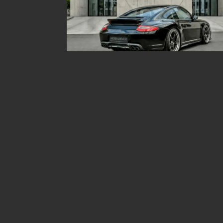
Aufde
Berei
Ihre 
überm