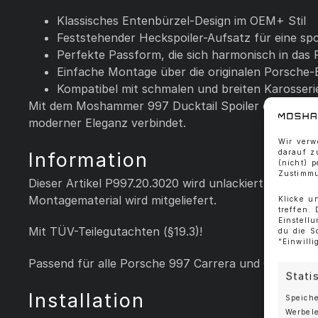
Klassisches Entenbürzel-Design im OEM+ Stil
Feststehender Heckspoiler-Aufsatz für eine sport
Perfekte Passform, die sich harmonisch in das 
Einfache Montage über die originalen Porsche
Kompatibel mit schmalen und breiten Karosser
Mit dem Moshammer 997 Ducktail Spoiler erhält Ihr
moderner Eleganz verbindet.
Wir verw
darauf z
Information
(nicht) 
Zustimmu
Dieser Artikel P997.20.3020 wird unlackiert geliefert.
Montagematerial wird mitgeliefert.
Klicke u
treffen.
Einstell
Mit TÜV-Teilegutachten (§19.3)!
du die S
"Einwill
Passend für alle Porsche 997 Carrera und GTS Mode
Stati
Installation
Speiche
Werbel