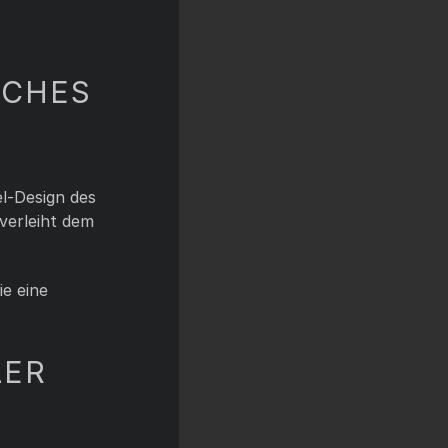
SCHES
el-Design des
verleiht dem
ie eine
LER