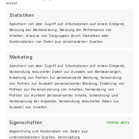
klickst.
Charakter des legendären Sport Classic und entwickelt, um
die unverwechselbare Porsche Formensprache zu bewahren.
Statistiken
Das Herzstück des Programms ist der MOSHAMMER
Ducktail Evo II. Ausschließlich für den […]
Speichern von oder Zugriff auf Informationen auf einem Endgerät,
Messung der Werbeleistung, Messung der Performance von
Inhalten, Analyse von Zielgruppen durch Statistiken oder
Kombinationen von Daten aus verschiedenen Quellen.
MOSHAMMER AUTOMOTIVE
BERLIN, DEUTSCHLAND
Marketing
+49 (0)30 25 20 27 07
Speichern von oder Zugriff auf Informationen auf einem Endgerät,
Verwendung reduzierter Daten zur Auswahl von Werbeanzeigen,
SHOP
Erstellung von Profilen für personalisierte Werbung, Verwendung
von Profilen zur Auswahl personalisierter Werbung, Erstellung von
Forged Felgen
Profilen zur Personalisierung von Inhalten, Verwendung von
Streetwear
Profilen zur Auswahl personalisierter Inhalte, Entwicklung und
Verbesserung der Angebote, Verwendung reduzierter Daten zur
Über uns
Auswahl von Inhalten.
Galerie
Eigenschaften
Immer aktiv
Blog
Abgleichung und Kombination von Daten aus
English
unterschiedlichen Quellen, Verknüpfung