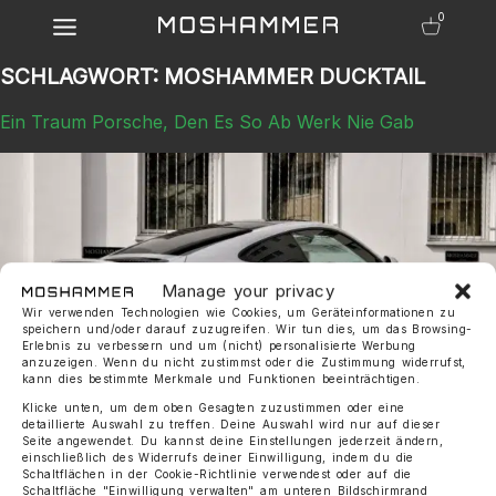
0
SCHLAGWORT:
MOSHAMMER DUCKTAIL
Ein Traum Porsche, Den Es So Ab Werk Nie Gab
Manage your privacy
Wir verwenden Technologien wie Cookies, um Geräteinformationen zu
speichern und/oder darauf zuzugreifen. Wir tun dies, um das Browsing-
Erlebnis zu verbessern und um (nicht) personalisierte Werbung
anzuzeigen. Wenn du nicht zustimmst oder die Zustimmung widerrufst,
kann dies bestimmte Merkmale und Funktionen beeinträchtigen.
Klicke unten, um dem oben Gesagten zuzustimmen oder eine
detaillierte Auswahl zu treffen. Deine Auswahl wird nur auf dieser
Seite angewendet. Du kannst deine Einstellungen jederzeit ändern,
Ein Traum Porsche 991.2, den es so ab Werk nie gab ❤️ Der
einschließlich des Widerrufs deiner Einwilligung, indem du die
MOSHAMMER 991.2 Touring Evo R ist unsere OEM+
Schaltflächen in der Cookie-Richtlinie verwendest oder auf die
Interpretation des Porsche 991.2, inspiriert vom zeitlosen
Schaltfläche "Einwilligung verwalten" am unteren Bildschirmrand