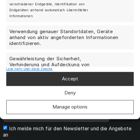
verschiedener Endgeräte, Identifikation von
Endgeräten anhand automatisch übermittelter
Informationen.
Mein Konto
Kontakt
Verwendung genauer Standortdaten, Geräte
anhand von aktiv angeforderten Informationen
AGB
identifizieren.
Datenschutzrichtlinie
Gewährleistung der Sicherheit,
Cookie-Richtlinie
Verhinderung und Aufdeckung von
Lese mehr über diese Zwecke
Betrug und Fehlerbehebung,
Impressum
Bereitstellung und Anzeige von
Immer aktiv
Accept
Vertrag widerrufen
Werbung und Inhalten, Ihre
Entscheidungen zum Datenschutz
Deny
speichern und übermitteln.
Manage options
Ich melde mich für den Newsletter und die Angebote
an